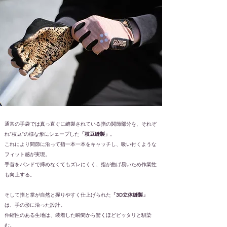
通常の手袋では真っ直ぐに縫製されている指の関節部分を、それぞ
れ”枝豆”の様な形にシェープした
「枝豆縫製」
。
これにより間節に沿って指一本一本をキャッチし、吸い付くような
フィット感が実現。
手首をバンドで締めなくてもズレにくく、指が曲げ易いため作業性
も向上する。
そして指と掌が自然と握りやすく仕上げられた
「3D立体縫製」
は、手の形に沿った設計。
伸縮性のある生地は、装着した瞬間から驚くほどピッタリと馴染
む。