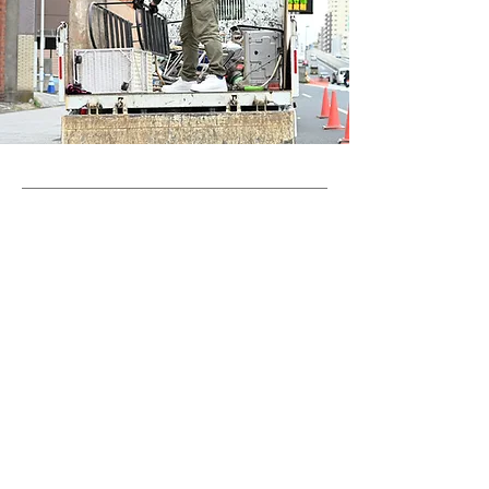
​No.716 3D GLOSS
BLACK
WHITE GREY